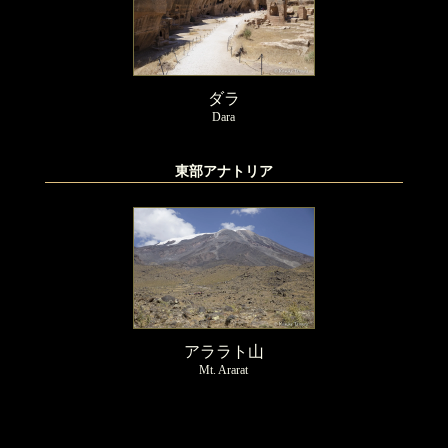
ダラ
Dara
東部アナトリア
アララト山
Mt. Ararat