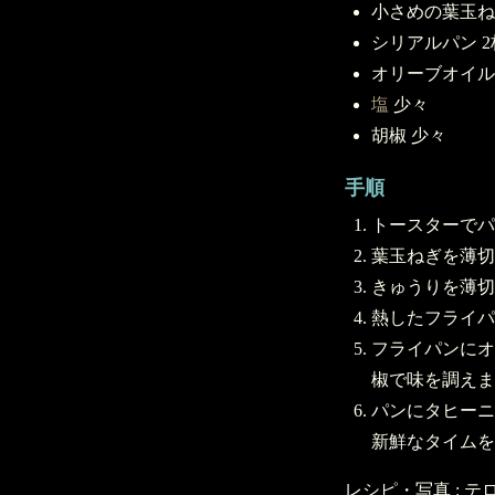
小さめの葉玉ね
シリアルパン 2
オリーブオイル
塩
少々
胡椒 少々
手順
トースターでパ
葉玉ねぎを薄切
きゅうりを薄切
熱したフライパ
フライパンにオ
椒で味を調えま
パンにタヒーニ
新鮮なタイムを
レシピ・写真 : 