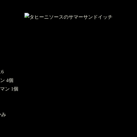
6
ン 4個
マン 1個
かみ