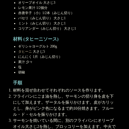
オリーブオイル 大さじ3
レモン果汁 1/2個分
赤唐辛子（小）1/2本（みじん切り）
パセリ（みじん切り） 大さじ1
ミント（みじん切り） 大さじ1
コリアンダー（みじん切り） 大さじ1
材料 (タヒーニソース)
ギリシャヨーグルト 200g
タヒーニ
大さじ5
にんにく 1片（みじん切り）
果汁 少々
塩
胡椒
手順
材料を混ぜ合わせてそれぞれのソースを作ります。
フライパンにごま油を熱し、サーモンの切り身を皮を下
にして加えます。ザータルを振りかけます。皮がカリッ
とし、身がピンク色になるまで約10分焼きます。フルー
ル・ド・セルを振りかけます。
サーモンを焼いている間に、別のフライパンにオリーブ
オイル大さじ2を熱し、ブロッコリーを加えます。中火で