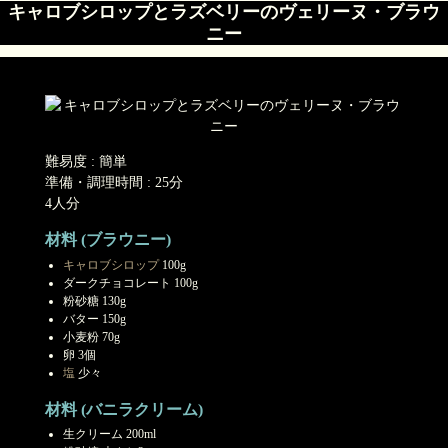
キャロブシロップとラズベリーのヴェリーヌ・ブラウ
ニー
難易度 : 簡単
準備・調理時間 : 25分
4人分
材料 (ブラウニー)
キャロブシロップ
100g
ダークチョコレート 100g
粉砂糖 130g
バター 150g
小麦粉 70g
卵 3個
塩
少々
材料 (バニラクリーム)
生クリーム 200ml