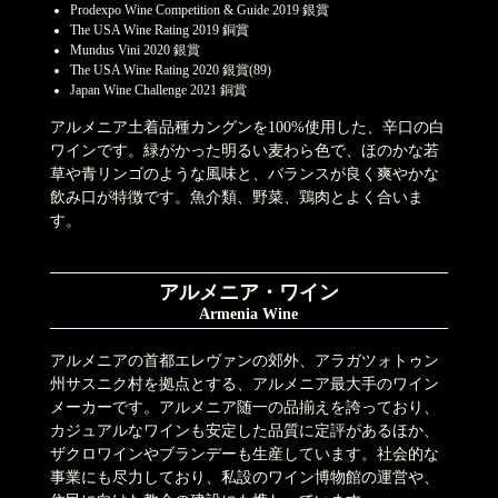
Prodexpo Wine Competition & Guide 2019 銀賞
The USA Wine Rating 2019 銅賞
Mundus Vini 2020 銀賞
The USA Wine Rating 2020 銀賞(89)
Japan Wine Challenge 2021 銅賞
アルメニア土着品種カングンを100%使用した、辛口の白
ワインです。緑がかった明るい麦わら色で、ほのかな若
草や青リンゴのような風味と、バランスが良く爽やかな
飲み口が特徴です。魚介類、野菜、鶏肉とよく合いま
す。
アルメニア・ワイン
Armenia Wine
アルメニアの首都エレヴァンの郊外、アラガツォトゥン
州サスニク村を拠点とする、アルメニア最大手のワイン
メーカーです。アルメニア随一の品揃えを誇っており、
カジュアルなワインも安定した品質に定評があるほか、
ザクロワインやブランデーも生産しています。社会的な
事業にも尽力しており、私設のワイン博物館の運営や、