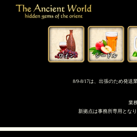
8/9-8/17は、出張のた
業
新拠点は事務所専用となり